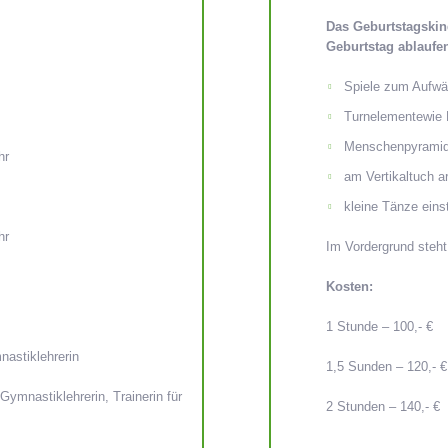
Das Geburtstagskind
Geburtstag ablaufen
Spiele zum Aufw
Turnelementewie 
Menschenpyramide
hr
am Vertikaltuch a
kleine Tänze eins
hr
Im Vordergrund steh
Kosten:
1 Stunde – 100,- €
nastiklehrerin
1,5 Sunden – 120,- €
Gymnastiklehrerin, Trainerin für
2 Stunden – 140,- €